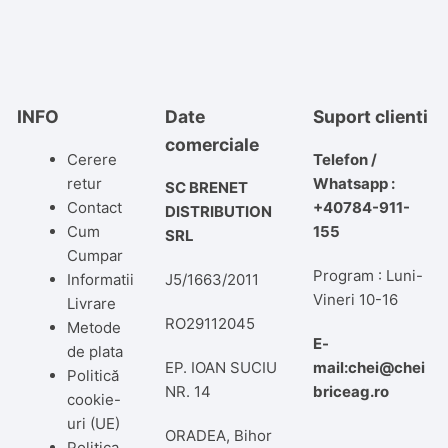
INFO
Date
Suport clienti
comerciale
Cerere
Telefon /
retur
Whatsapp :
SC BRENET
Contact
+40784-911-
DISTRIBUTION
Cum
155
SRL
Cumpar
Program : Luni-
Informatii
J5/1663/2011
Vineri 10-16
Livrare
RO29112045
Metode
E-
de plata
EP. IOAN SUCIU
mail:chei@chei
Politică
NR. 14
briceag.ro
cookie-
uri (UE)
ORADEA, Bihor
Politica