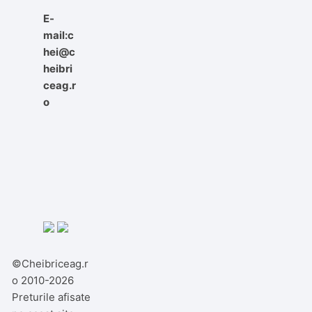
E-
mail:c
hei@c
heibri
ceag.r
o
©Cheibriceag.r
o 2010-2026
Preturile afisate