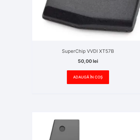
SuperChip VVDI XT57B
50,00
lei
ADAUGĂ ÎN COȘ