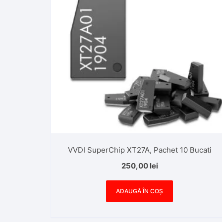
VVDI SuperChip XT27A, Pachet 10 Bucati
250,00
lei
ADAUGĂ ÎN COȘ