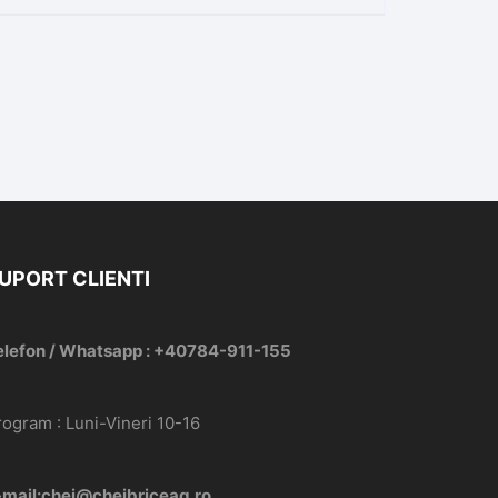
UPORT CLIENTI
elefon / Whatsapp : +40784-911-155
rogram : Luni-Vineri 10-16
-mail:chei@cheibriceag.ro