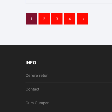
1
2
3
4
→
INFO
Cerere retur
Contact
Cum Cumpar