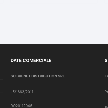
DATE COMERCIALE
S
SC BRENET DISTRIBUTION SRL
T
J5/1663/2011
P
RO29112045
E