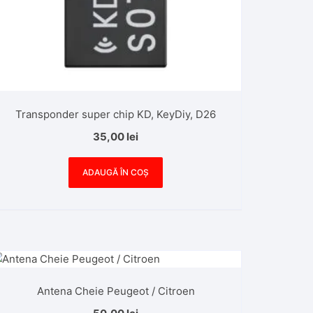
Transponder super chip KD, KeyDiy, D26
35,00
lei
ADAUGĂ ÎN COȘ
Antena Cheie Peugeot / Citroen