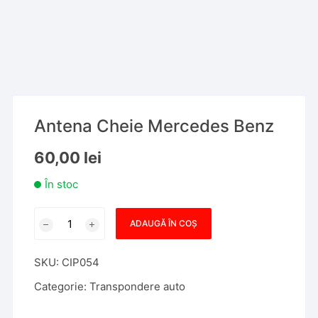
Antena Cheie Mercedes Benz
60,00
lei
În stoc
Cantitate
ADAUGĂ ÎN COȘ
Antena
Cheie
SKU:
CIP054
Mercedes
Benz
Categorie:
Transpondere auto