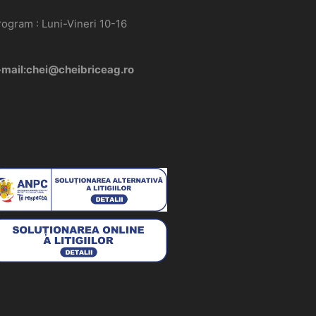
rogram : Luni-Vineri 10-16
-mail:chei@cheibriceag.ro