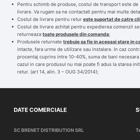
Pentru schimb de produse, costul de transport este de 2
livrare. Va rugam sa ne contactati pentru mai multe detal
Costul de livrare pentru retur
este suportat de catre cl
Costul de livrare achitat pentru expedierea comenzii se r
returneaza
toate produsele din comanda
;
Produsele returnate
trebuie sa fie in aceeasi stare in c
intacte, fara urme de utilizare sau instalare. In caz contr
procentaj cuprins intre 10-40%, suma de bani necesara ad
cazul in care produsul nu mai poate fi adus la starea in
retur. (art 14, alin. 3 – OUG 34/2014);
DATE COMERCIALE
S
SC BRENET DISTRIBUTION SRL
T