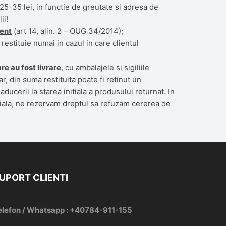
5-35 lei, in functie de greutate si adresa de
ii!
ient
(art 14, alin. 2 – OUG 34/2014);
estituie numai in cazul in care clientul
are au fost livrare
, cu ambalajele si sigiliile
ar, din suma restituita poate fi retinut un
ucerii la starea initiala a produsului returnat. In
itiala, ne rezervam dreptul sa refuzam cererea de
UPORT CLIENTI
elefon / Whatsapp : +40784-911-155