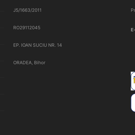
J5/1663/2011
P
RO29112045
E
EP. IOAN SUCIU NR. 14
ORADEA, Bihor