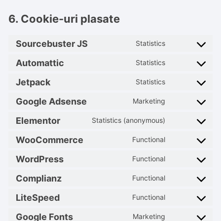
6. Cookie-uri plasate
Sourcebuster JS
Statistics
Consent
to
Automattic
Statistics
Consent
service
to
Jetpack
Statistics
sourcebuster
Consent
service
js
to
Google Adsense
Marketing
automattic
Consent
service
to
Elementor
Statistics (anonymous)
jetpack
Consent
service
to
WooCommerce
Functional
google-
Consent
service
adsense
to
WordPress
Functional
elementor
Consent
service
to
Complianz
Functional
woocommerc
Consent
service
to
LiteSpeed
Functional
wordpress
Consent
service
to
Google Fonts
Marketing
complianz
Consent