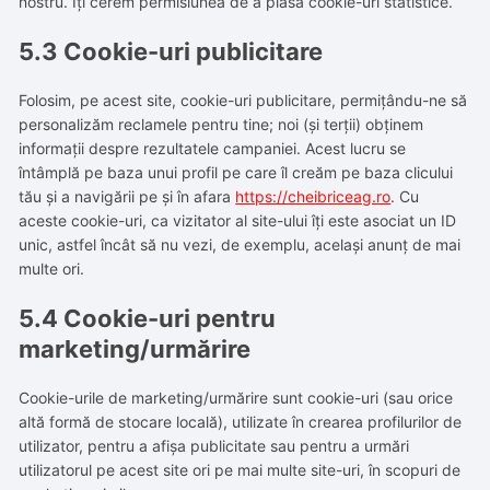
nostru. Îți cerem permisiunea de a plasa cookie-uri statistice.
5.3 Cookie-uri publicitare
Folosim, pe acest site, cookie-uri publicitare, permițându-ne să
personalizăm reclamele pentru tine; noi (și terții) obținem
informații despre rezultatele campaniei. Acest lucru se
întâmplă pe baza unui profil pe care îl creăm pe baza clicului
tău și a navigării pe și în afara
https://cheibriceag.ro
. Cu
aceste cookie-uri, ca vizitator al site-ului îți este asociat un ID
unic, astfel încât să nu vezi, de exemplu, același anunț de mai
multe ori.
5.4 Cookie-uri pentru
marketing/urmărire
Cookie-urile de marketing/urmărire sunt cookie-uri (sau orice
altă formă de stocare locală), utilizate în crearea profilurilor de
utilizator, pentru a afișa publicitate sau pentru a urmări
utilizatorul pe acest site ori pe mai multe site-uri, în scopuri de