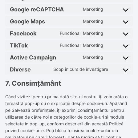
service
to
Google reCAPTCHA
Marketing
litespeed
Consent
service
to
Google Maps
Marketing
google-
Consent
service
fonts
to
Facebook
Functional, Marketing
google-
Consent
service
recaptcha
to
TikTok
Functional, Marketing
google-
Consent
service
maps
to
Active Campaign
Marketing
facebook
Consent
service
to
Diverse
Scop în curs de investigare
tiktok
Consent
service
to
active-
7. Consimțământ
service
campaign
diverse
Când vizitezi pentru prima dată site-ul nostru, îți vom arăta o
fereastră pop-up cu o explicație despre cookie-uri. Apăsând
pe Salvează preferințele, îți exprimi consimțământul pentru
utilizarea de către noi a categoriilor de cookie-uri și module
selectate în pop-up, conform descrierii din această Politică
privind cookie-urlie. Poți bloca folosirea cookie-urilor din
navigatorul pe care îl folosești, dar te rugăm să ții cont de