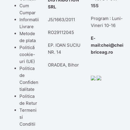
Cum
155
SRL
Cumpar
Program : Luni-
Informatii
J5/1663/2011
Vineri 10-16
Livrare
RO29112045
Metode
E-
de plata
EP. IOAN SUCIU
mail:chei@chei
Politică
NR. 14
briceag.ro
cookie-
uri (UE)
ORADEA, Bihor
Politica
de
Confiden
tialitate
Politica
de Retur
Termeni
si
Conditii