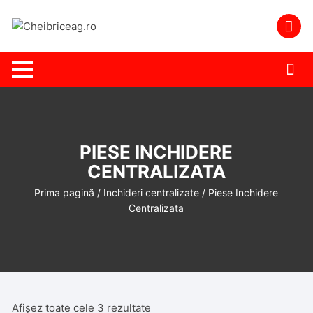
Skip
to
content
PIESE INCHIDERE
CENTRALIZATA
Prima pagină
/
Inchideri centralizate
/ Piese Inchidere
Centralizata
Afișez toate cele 3 rezultate