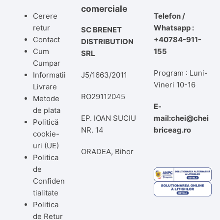
comerciale
Cerere
Telefon /
retur
Whatsapp :
SC BRENET
Contact
+40784-911-
DISTRIBUTION
Cum
155
SRL
Cumpar
Program : Luni-
Informatii
J5/1663/2011
Vineri 10-16
Livrare
RO29112045
Metode
E-
de plata
EP. IOAN SUCIU
mail:chei@chei
Politică
NR. 14
briceag.ro
cookie-
uri (UE)
ORADEA, Bihor
Politica
de
Confiden
tialitate
Politica
de Retur