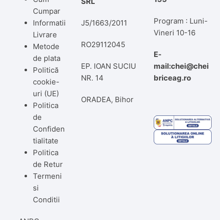
SRL
Cumpar
Program : Luni-
Informatii
J5/1663/2011
Vineri 10-16
Livrare
RO29112045
Metode
E-
de plata
EP. IOAN SUCIU
mail:chei@chei
Politică
NR. 14
briceag.ro
cookie-
uri (UE)
ORADEA, Bihor
Politica
de
Confiden
tialitate
Politica
de Retur
Termeni
si
Conditii