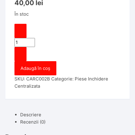
40,00
lei
În stoc
Cantitate
Carcasa
Cheie
Briceag
Adaugă în coș
Thunder
/
SKU:
CARC002B
Categorie:
Piese Inchidere
Carguard
Centralizata
3
butoane
(
Pentru
Descriere
Modul
Recenzii (0)
Aftermarket)