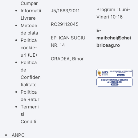
Cumpar
Program : Luni-
Informatii
J5/1663/2011
Vineri 10-16
Livrare
RO29112045
Metode
E-
de plata
EP. IOAN SUCIU
mail:chei@chei
Politică
NR. 14
briceag.ro
cookie-
uri (UE)
ORADEA, Bihor
Politica
de
Confiden
tialitate
Politica
de Retur
Termeni
si
Conditii
ANPC