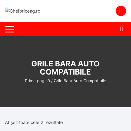
Skip
to
content
GRILE BARA AUTO
COMPATIBILE
Prima pagină
/ Grile Bara Auto Compatibile
Afișez toate cele 2 rezultate