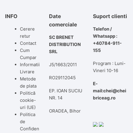
INFO
Date
Suport clienti
comerciale
Cerere
Telefon /
retur
Whatsapp :
SC BRENET
Contact
+40784-911-
DISTRIBUTION
Cum
155
SRL
Cumpar
Program : Luni-
Informatii
J5/1663/2011
Vineri 10-16
Livrare
RO29112045
Metode
E-
de plata
EP. IOAN SUCIU
mail:chei@chei
Politică
NR. 14
briceag.ro
cookie-
uri (UE)
ORADEA, Bihor
Politica
de
Confiden