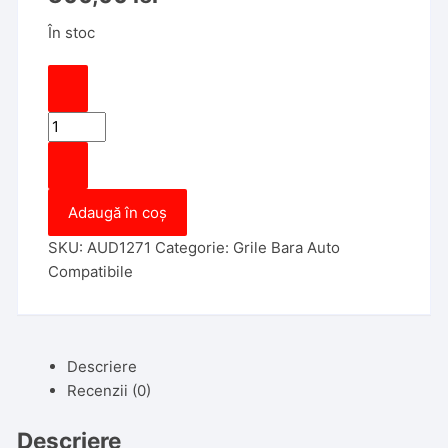
În stoc
Cantitate
Set
Grila
Bara
Adaugă în coș
Fata
Compatibile
SKU:
AUD1271
Categorie:
Grile Bara Auto
cu
Compatibile
Audi
A6,
C7,
4G,
Descriere
2011-
Recenzii (0)
2014,
cu
Descriere