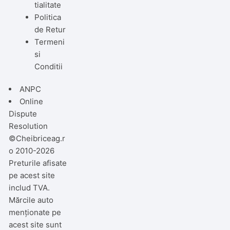
tialitate
Politica
de Retur
Termeni
si
Conditii
ANPC
Online
Dispute
Resolution
©Cheibriceag.r
o 2010-2026
Preturile afisate
pe acest site
includ TVA.
Mărcile auto
menționate pe
acest site sunt