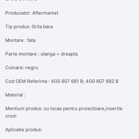
loc
de
Producator: Aftermarket
proiectoare,
cu
Tip produs: Grila bara
Cruise
Montare : fata
Control
Parte montare : stanga + dreapta
Culoare: negru
Cod OEM Referinta : 4G0 807 681 B; 4G0 807 682 B
Material :
Mentiuni produs: cu locas pentru proiectoare,insertie
crom
Aplicatie produs: