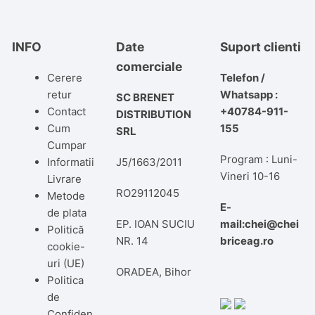
INFO
Date
Suport clienti
comerciale
Cerere
Telefon /
retur
Whatsapp :
SC BRENET
Contact
+40784-911-
DISTRIBUTION
Cum
155
SRL
Cumpar
Program : Luni-
Informatii
J5/1663/2011
Vineri 10-16
Livrare
RO29112045
Metode
E-
de plata
EP. IOAN SUCIU
mail:chei@chei
Politică
NR. 14
briceag.ro
cookie-
uri (UE)
ORADEA, Bihor
Politica
de
Confiden