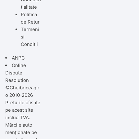
tialitate
Politica
de Retur
Termeni
si
Conditii
ANPC
Online
Dispute
Resolution
©Cheibriceag.r
o 2010-2026
Preturile afisate
pe acest site
includ TVA.
Mărcile auto
menționate pe