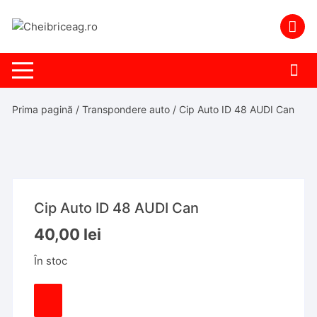
Skip
to
content
Prima pagină
/
Transpondere auto
/ Cip Auto ID 48 AUDI Can
Cip Auto ID 48 AUDI Can
40,00
lei
În stoc