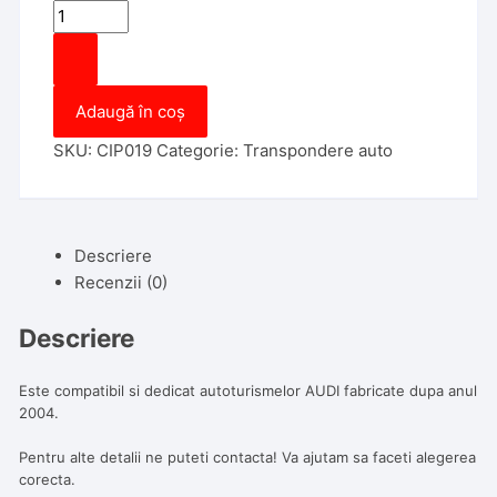
Cantitate
Cip
Auto
ID
Adaugă în coș
48
AUDI
SKU:
CIP019
Categorie:
Transpondere auto
Can
Descriere
Recenzii (0)
Descriere
Este compatibil si dedicat autoturismelor AUDI fabricate dupa anul
2004.
Pentru alte detalii ne puteti contacta! Va ajutam sa faceti alegerea
corecta.