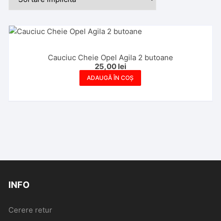
Cauciuc Cheie Opel Agila 2 butoane
25,00
lei
ADAUGĂ ÎN COȘ
INFO
Cerere retur