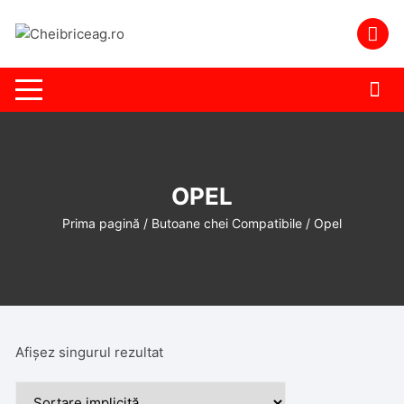
Skip
to
content
OPEL
Prima pagină
/
Butoane chei Compatibile
/ Opel
Afișez singurul rezultat