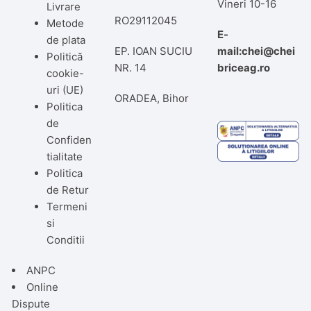
Vineri 10-16
Livrare
RO29112045
Metode
E-
de plata
EP. IOAN SUCIU
mail:chei@chei
Politică
NR. 14
briceag.ro
cookie-
uri (UE)
ORADEA, Bihor
Politica
de
Confiden
tialitate
Politica
de Retur
Termeni
si
Conditii
ANPC
Online
Dispute