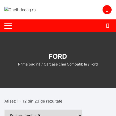
Skip
to
content
FORD
Prima pagină
/
Carcase chei Compatibile
/ Ford
Afișez 1 - 12 din 23 de rezultate