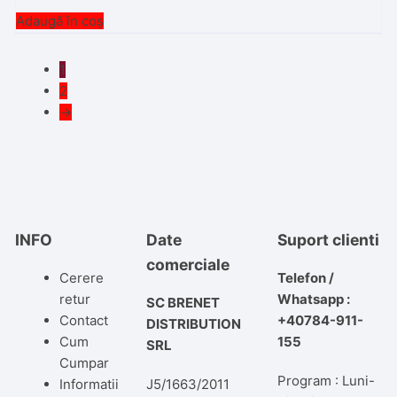
Adaugă în coș
1
2
→
INFO
Date
Suport clienti
comerciale
Cerere
Telefon /
retur
Whatsapp :
SC BRENET
Contact
+40784-911-
DISTRIBUTION
Cum
155
SRL
Cumpar
Program : Luni-
Informatii
J5/1663/2011