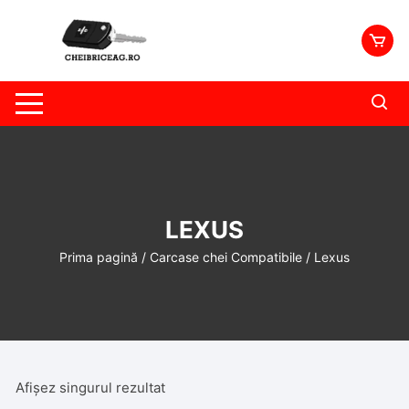
Skip
to
content
LEXUS
Prima pagină
/
Carcase chei Compatibile
/ Lexus
Afișez singurul rezultat