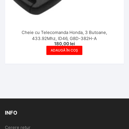
Cheie cu Telecomanda Honda, 3 Butoane,
433.92Mhz, ID46, G8D-382H-A
180,00
lei
ADAUGĂ ÎN COȘ
INFO
Cerere retur