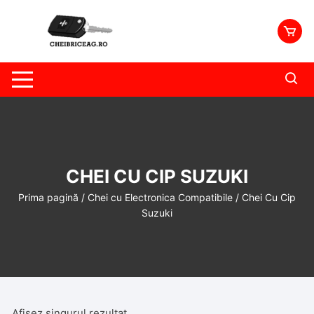
Skip
to
content
CHEI CU CIP SUZUKI
Prima pagină
/
Chei cu Electronica Compatibile
/ Chei Cu Cip
Suzuki
Afișez singurul rezultat