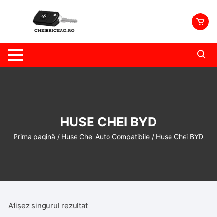
Skip
to
content
HUSE CHEI BYD
Prima pagină
/
Huse Chei Auto Compatibile
/ Huse Chei BYD
Afișez singurul rezultat