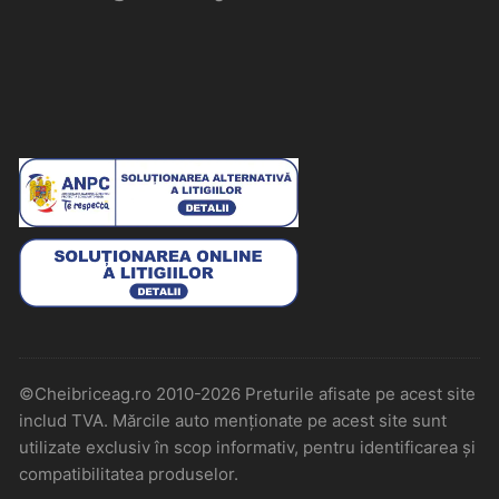
©Cheibriceag.ro 2010-2026 Preturile afisate pe acest site
includ TVA. Mărcile auto menționate pe acest site sunt
utilizate exclusiv în scop informativ, pentru identificarea și
compatibilitatea produselor.