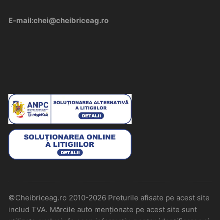
E-mail:chei@cheibriceag.ro
©Cheibriceag.ro 2010-2026 Preturile afisate pe acest site
includ TVA. Mărcile auto menționate pe acest site sunt