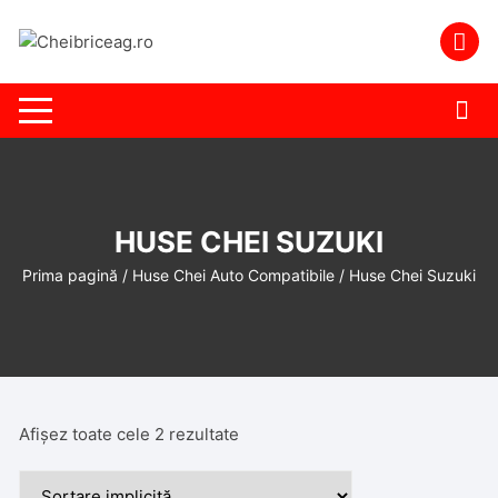
Skip
to
content
HUSE CHEI SUZUKI
Prima pagină
/
Huse Chei Auto Compatibile
/ Huse Chei Suzuki
Afișez toate cele 2 rezultate