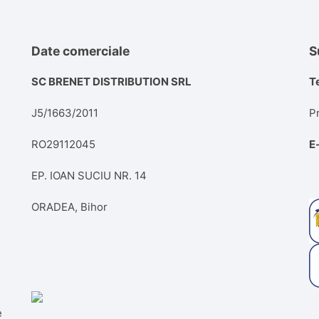
Date comerciale
S
SC BRENET DISTRIBUTION SRL
T
J5/1663/2011
P
RO29112045
E
EP. IOAN SUCIU NR. 14
ORADEA, Bihor
e