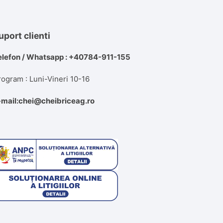
uport clienti
elefon / Whatsapp : +40784-911-155
rogram : Luni-Vineri 10-16
-mail:chei@cheibriceag.ro