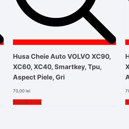
Husa Cheie Auto VOLVO XC90,
H
XC60, XC40, Smartkey, Tpu,
X
Aspect Piele, Gri
A
70,00
lei
7
Adaugă în coș
A