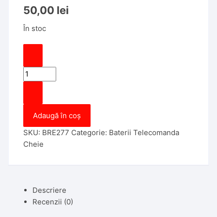
50,00
lei
În stoc
Cantitate
Acumulator
Cheie
Mini,
Adaugă în coș
VL2020,
180
SKU:
BRE277
Categorie:
Baterii Telecomanda
Grade,
Cheie
3V,
Panasonic
Descriere
Recenzii (0)