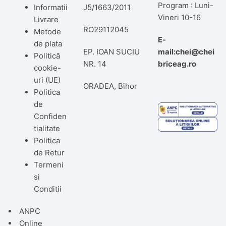
Program : Luni-
Informatii
J5/1663/2011
Vineri 10-16
Livrare
RO29112045
Metode
E-
de plata
EP. IOAN SUCIU
mail:chei@chei
Politică
NR. 14
briceag.ro
cookie-
uri (UE)
ORADEA, Bihor
Politica
de
Confiden
tialitate
Politica
de Retur
Termeni
si
Conditii
ANPC
Online