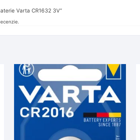
 „Baterie Varta CR1632 3V”
recenzie.