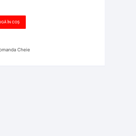
GĂ ÎN COȘ
comanda Cheie