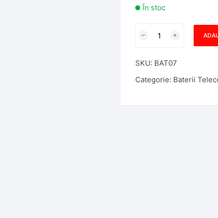
În stoc
Cantitate
ADAU
Baterie
Varta
SKU:
BAT07
CR1632
3V
Categorie:
Baterii Tele