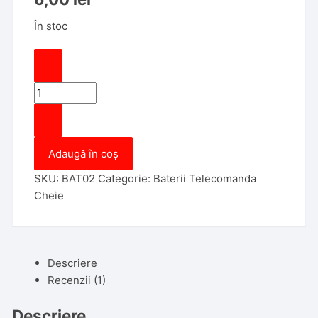
În stoc
Cantitate
Baterie
Varta
CR2025
Adaugă în coș
pentru
Telecomenzi
SKU:
BAT02
Categorie:
Baterii Telecomanda
cheie
Cheie
auto
Descriere
Recenzii (1)
Descriere