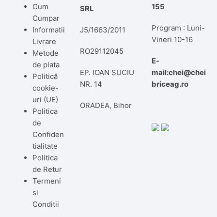
Cum
155
SRL
Cumpar
Program : Luni-
Informatii
J5/1663/2011
Vineri 10-16
Livrare
RO29112045
Metode
E-
de plata
EP. IOAN SUCIU
mail:chei@chei
Politică
NR. 14
briceag.ro
cookie-
uri (UE)
ORADEA, Bihor
Politica
de
Confiden
tialitate
Politica
de Retur
Termeni
si
Conditii