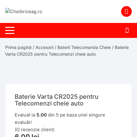
Skip
to
content
Prima pagină
/
Accesorii
/
Baterii Telecomanda Cheie
/ Baterie
Varta CR2025 pentru Telecomenzi cheie auto
Baterie Varta CR2025 pentru
Telecomenzi cheie auto
Evaluat la
5.00
din 5 pe baza unei singure
evaluări
(O recenzie client)
6,00
lei