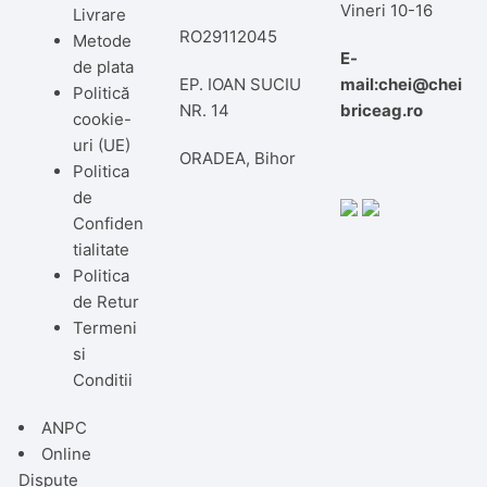
Vineri 10-16
Livrare
RO29112045
Metode
E-
de plata
EP. IOAN SUCIU
mail:chei@chei
Politică
NR. 14
briceag.ro
cookie-
uri (UE)
ORADEA, Bihor
Politica
de
Confiden
tialitate
Politica
de Retur
Termeni
si
Conditii
ANPC
Online
Dispute