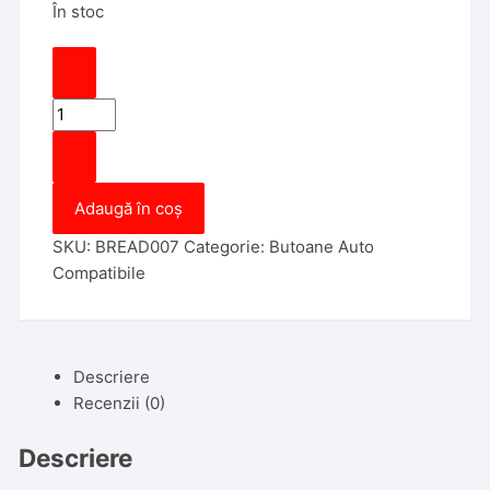
În stoc
Cantitate
Bloc
Comenzi
Geamuri
Adaugă în coș
compatibil
Audi
SKU:
BREAD007
Categorie:
Butoane Auto
A4
Compatibile
A4
B7
2004-
2008
Descriere
8E0959851B
Recenzii (0)
Descriere