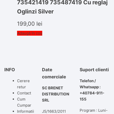
735421419 735487419 Cu reglaj
Oglinzi Silver
199,00
lei
Adaugă în coș
INFO
Date
Suport clienti
comerciale
Cerere
Telefon /
retur
Whatsapp :
SC BRENET
Contact
+40784-911-
DISTRIBUTION
Cum
155
SRL
Cumpar
Program : Luni-
Informatii
J5/1663/2011