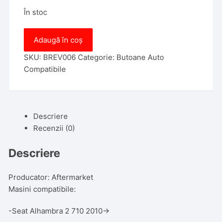
În stoc
Cantitate
Adaugă în coș
Bloc
Comenzi
SKU:
BREV006
Categorie:
Butoane Auto
Geamuri
Compatibile
compatibil
cu
Golf
Descriere
MK5
Recenzii (0)
1K1
2003-
Descriere
2009
5ND959857
Producator: Aftermarket
Masini compatibile:
-Seat Alhambra 2 710 2010→