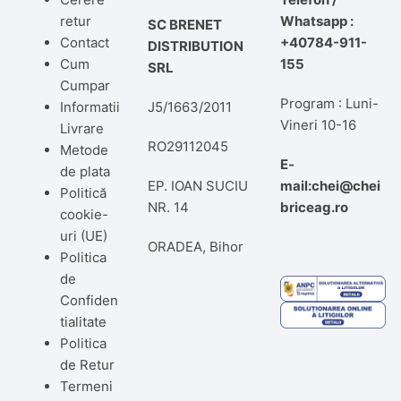
retur
Whatsapp :
SC BRENET
Contact
+40784-911-
DISTRIBUTION
Cum
155
SRL
Cumpar
Program : Luni-
Informatii
J5/1663/2011
Vineri 10-16
Livrare
RO29112045
Metode
E-
de plata
EP. IOAN SUCIU
mail:chei@chei
Politică
NR. 14
briceag.ro
cookie-
uri (UE)
ORADEA, Bihor
Politica
de
Confiden
tialitate
Politica
de Retur
Termeni