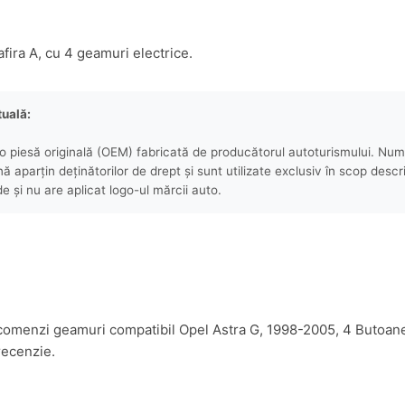
ira A, cu 4 geamuri electrice.
tuală:
 piesă originală (OEM) fabricată de producătorul autoturismului. Numel
aparțin deținătorilor de drept și sunt utilizate exclusiv în scop descri
e și nu are aplicat logo-ul mărcii auto.
oc comenzi geamuri compatibil Opel Astra G, 1998-2005, 4 Butoa
recenzie.