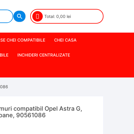
Total:
0,00
lei
SE CHEI COMPATIBILE
CHEI CASA
BILE
INCHIDERI CENTRALIZATE
1086
uri compatibil Opel Astra G,
toane, 90561086