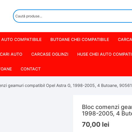
 AUTO COMPATIBILE
BUTOANE CHEI COMPATIBILE
CARCA
CARI AUTO
CARCASE OGLINZI
HUSE CHEI AUTO COMPATI
FOANE
CONTACT
enzi geamuri compatibil Opel Astra G, 1998-2005, 4 Butoane, 9056
Bloc comenzi geam
1998-2005, 4 Bu
70,00
lei