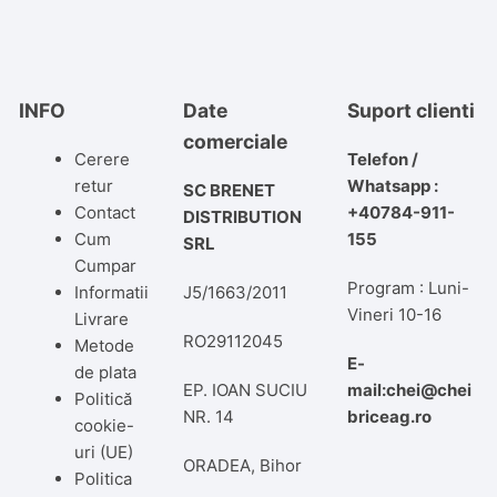
INFO
Date
Suport clienti
comerciale
Cerere
Telefon /
retur
Whatsapp :
SC BRENET
Contact
+40784-911-
DISTRIBUTION
Cum
155
SRL
Cumpar
Program : Luni-
Informatii
J5/1663/2011
Vineri 10-16
Livrare
RO29112045
Metode
E-
de plata
EP. IOAN SUCIU
mail:chei@chei
Politică
NR. 14
briceag.ro
cookie-
uri (UE)
ORADEA, Bihor
Politica