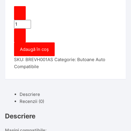
Cantitate
Bloc
comenzi
geamuri
Adaugă în coș
compatibil
Opel
SKU:
BREVH001AS
Categorie:
Butoane Auto
Astra
Compatibile
H
2004-
2009
13228877
Descriere
Recenzii (0)
Descriere
Masini compatibile: