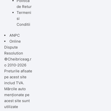
Politica
de Retur
Termeni
si
Conditii
ANPC
Online
Dispute
Resolution
©Cheibriceag.r
o 2010-2026
Preturile afisate
pe acest site
includ TVA.
Mărcile auto
menționate pe
acest site sunt
utilizate