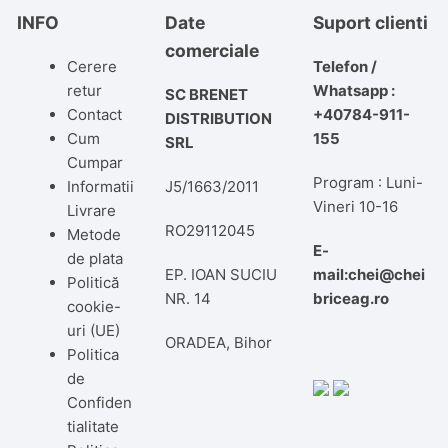
INFO
Date
Suport clienti
comerciale
Cerere
Telefon /
retur
Whatsapp :
SC BRENET
Contact
+40784-911-
DISTRIBUTION
Cum
155
SRL
Cumpar
Program : Luni-
Informatii
J5/1663/2011
Vineri 10-16
Livrare
RO29112045
Metode
E-
de plata
EP. IOAN SUCIU
mail:chei@chei
Politică
NR. 14
briceag.ro
cookie-
uri (UE)
ORADEA, Bihor
Politica
de
Confiden
tialitate