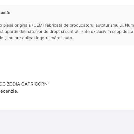
tuală:
 piesă originală (OEM) fabricată de producătorul autoturismului. Numel
aparțin deținătorilor de drept și sunt utilizate exclusiv în scop descri
e și nu are aplicat logo-ul mărcii auto.
RELOC ZODIA CAPRICORN”
recenzie.