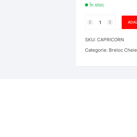
În stoc
Cantitate
ADAU
BRELOC
ZODIA
SKU:
CAPRICORN
CAPRICORN
Categorie:
Breloc Cheie