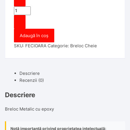
Cantitate
BRELOC
ZODIA
FECIOARA
Adaugă în coș
SKU:
FECIOARA
Categorie:
Breloc Cheie
Descriere
Recenzii (0)
Descriere
Breloc Metalic cu epoxy
Notă importantă privind proprietatea intelectuală: