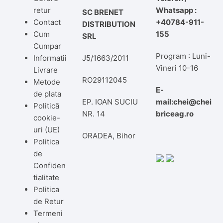
retur
Whatsapp :
SC BRENET
Contact
+40784-911-
DISTRIBUTION
Cum
155
SRL
Cumpar
Program : Luni-
Informatii
J5/1663/2011
Vineri 10-16
Livrare
RO29112045
Metode
E-
de plata
EP. IOAN SUCIU
mail:chei@chei
Politică
NR. 14
briceag.ro
cookie-
uri (UE)
ORADEA, Bihor
Politica
de
Confiden
tialitate
Politica
de Retur
Termeni