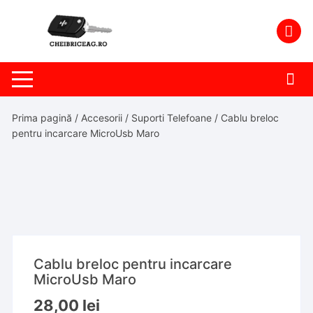
Skip
to
content
Prima pagină
/
Accesorii
/
Suporti Telefoane
/ Cablu breloc
pentru incarcare MicroUsb Maro
Cablu breloc pentru incarcare
MicroUsb Maro
28,00
lei