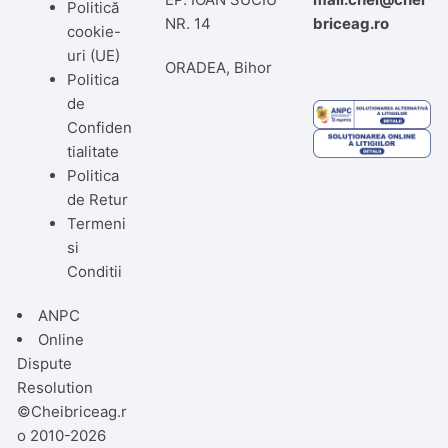
Politică
NR. 14
briceag.ro
cookie-
uri (UE)
ORADEA, Bihor
Politica
de
Confiden
tialitate
Politica
de Retur
Termeni
si
Conditii
ANPC
Online
Dispute
Resolution
©Cheibriceag.r
o 2010-2026