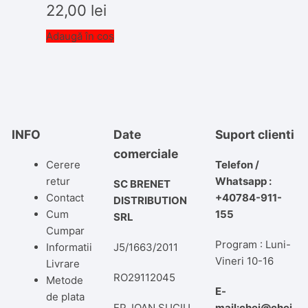
22,00
lei
Adaugă în coș
INFO
Date
Suport clienti
comerciale
Cerere
Telefon /
retur
Whatsapp :
SC BRENET
Contact
+40784-911-
DISTRIBUTION
Cum
155
SRL
Cumpar
Program : Luni-
Informatii
J5/1663/2011
Vineri 10-16
Livrare
RO29112045
Metode
E-
de plata
EP. IOAN SUCIU
mail:chei@chei