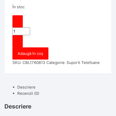
În stoc
Cantitate
Cablu
breloc
pentru
Adaugă în coș
incarcare
MicroUsb
SKU:
CBL1760813
Categorie:
Suporti Telefoane
Maro
Descriere
Recenzii (0)
Descriere