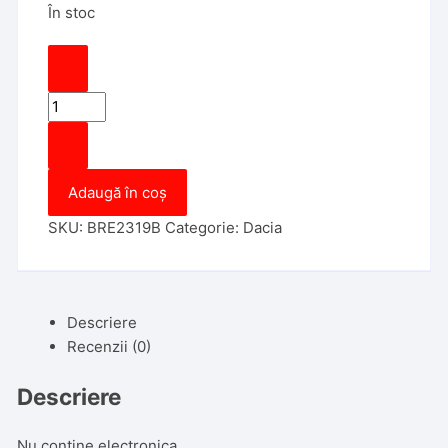
În stoc
Cantitate
Carcasa
Cartela
Dacia
Adaugă în coș
Duster,
4
SKU:
BRE2319B
Categorie:
Dacia
Butoane,
spate
alb
Descriere
Recenzii (0)
Descriere
Nu contine electronica.