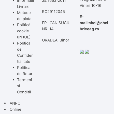
Informatii
J5/1663/2011
Vineri 10-16
Livrare
RO29112045
Metode
E-
de plata
EP. IOAN SUCIU
mail:chei@chei
Politică
NR. 14
briceag.ro
cookie-
uri (UE)
ORADEA, Bihor
Politica
de
Confiden
tialitate
Politica
de Retur
Termeni
si
Conditii
ANPC
Online