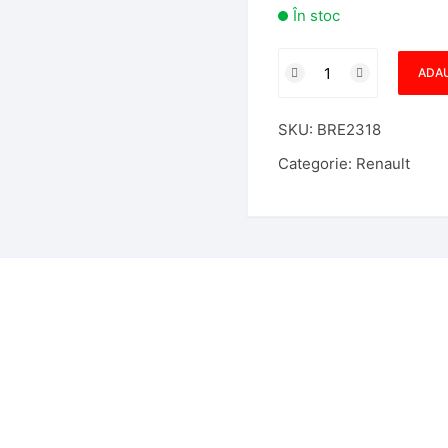
În stoc
Cantitate
ADAU
Carcasa
Cartela
SKU:
BRE2318
Renault
Clio
Categorie:
Renault
IV
4
butoane