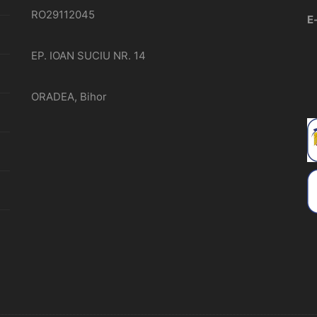
RO29112045
E
EP. IOAN SUCIU NR. 14
ORADEA, Bihor