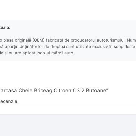
tuală:
 piesă originală (OEM) fabricată de producătorul autoturismului. Numel
aparțin deținătorilor de drept și sunt utilizate exclusiv în scop descri
e și nu are aplicat logo-ul mărcii auto.
 „Carcasa Cheie Briceag Citroen C3 2 Butoane”
recenzie.