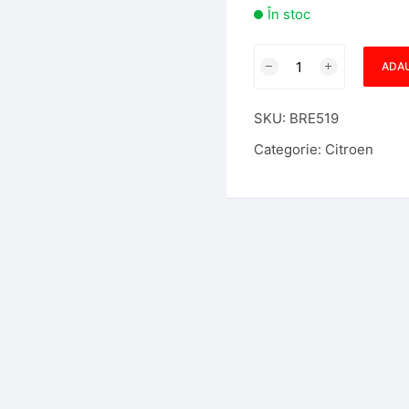
În stoc
Cantitate
ADAU
Carcasa
Cheie
SKU:
BRE519
Briceag
Citroen
Categorie:
Citroen
C3
2
Butoane