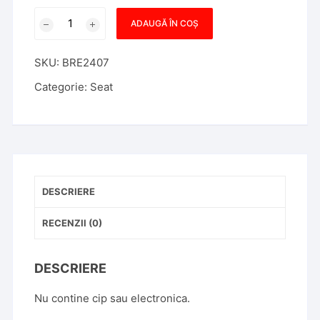
Cantitate
ADAUGĂ ÎN COȘ
Carcasa
Cheie
SKU:
BRE2407
Briceag
Compatibila
Categorie:
Seat
cu
Seat
3
BUTOANE,
Aftermarket
DESCRIERE
RECENZII (0)
DESCRIERE
Nu contine cip sau electronica.