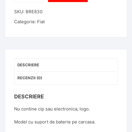
Cheie
SKU:
BRE830
Briceag
Fiat
Categorie:
Fiat
Scudo
3
Butoane
DESCRIERE
RECENZII (0)
DESCRIERE
Nu contine cip sau electronica, logo.
Model cu suport de baterie pe carcasa.