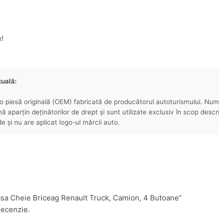
e!
tuală:
 piesă originală (OEM) fabricată de producătorul autoturismului. Numel
aparțin deținătorilor de drept și sunt utilizate exclusiv în scop descri
e și nu are aplicat logo-ul mărcii auto.
casa Cheie Briceag Renault Truck, Camion, 4 Butoane”
recenzie.