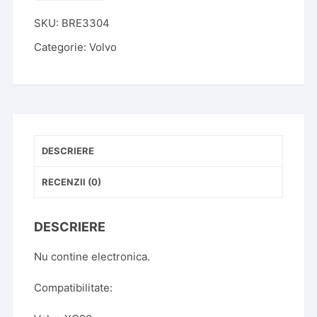
Cheie
SKU:
BRE3304
Briceag
VOLVO
Categorie:
Volvo
XC90
5
Butoane
DESCRIERE
RECENZII (0)
DESCRIERE
Nu contine electronica.
Compatibilitate: