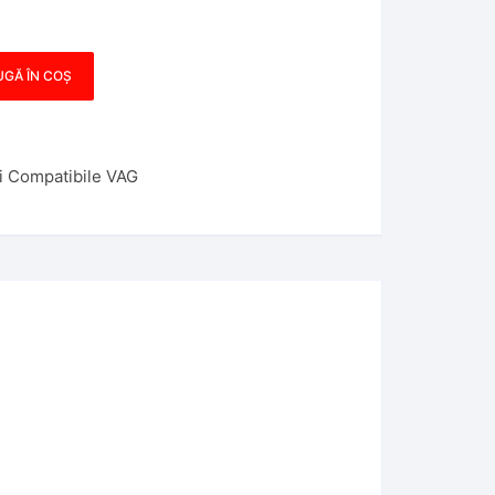
GĂ ÎN COȘ
i Compatibile VAG