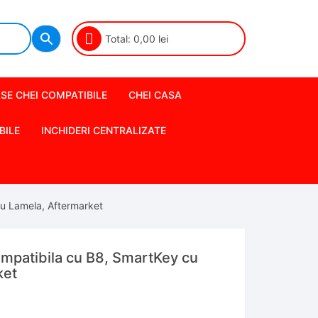
Total:
0,00
lei
SE CHEI COMPATIBILE
CHEI CASA
BILE
INCHIDERI CENTRALIZATE
u Lamela, Aftermarket
mpatibila cu B8, SmartKey cu
ket