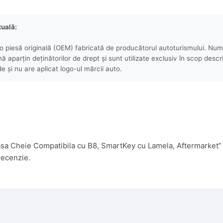
tuală:
 piesă originală (OEM) fabricată de producătorul autoturismului. Numel
aparțin deținătorilor de drept și sunt utilizate exclusiv în scop descri
e și nu are aplicat logo-ul mărcii auto.
rcasa Cheie Compatibila cu B8, SmartKey cu Lamela, Aftermarket”
recenzie.