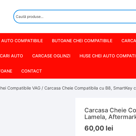
 AUTO COMPATIBILE
BUTOANE CHEI COMPATIBILE
CARCA
CARI AUTO
CARCASE OGLINZI
HUSE CHEI AUTO COMPATI
FOANE
CONTACT
hei Compatibile VAG
/ Carcasa Cheie Compatibila cu B8, SmartKey c
Carcasa Cheie Co
Lamela, Aftermar
60,00
lei