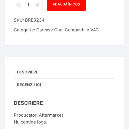
Cantitate
ADAUGĂ ÎN COȘ
Carcasa
Cheie
SKU:
BRE3234
Compatibila
cu
Categorie:
Carcase Chei Compatibile VAG
MK6,
3
Butoane,
Aftermarket
DESCRIERE
RECENZII (0)
DESCRIERE
Producator: Aftermarket
Nu contine logo.