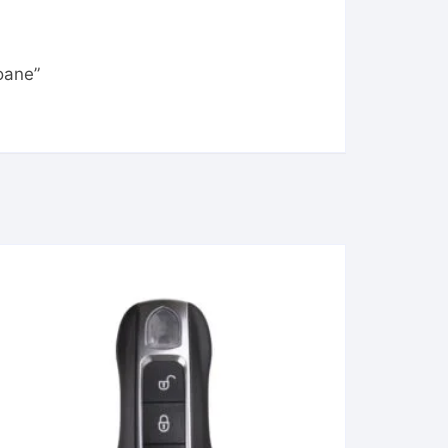
oane”