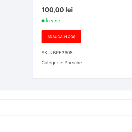
100,00
lei
În stoc
ADAUGĂ ÎN COȘ
Cantitate
Carcasa
SKU:
BRE3608
Cheie
Compatibila
Categorie:
Porsche
cu
Porsche
Panamera,
3
Butoane