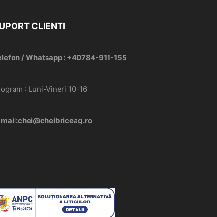
UPORT CLIENTI
elefon / Whatsapp : +40784-911-155
rogram : Luni-Vineri 10-16
-mail:chei@cheibriceag.ro