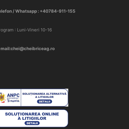
elefon / Whatsapp : +40784-911-155
rogram : Luni-Vineri 10-16
-mail:chei@cheibriceag.ro