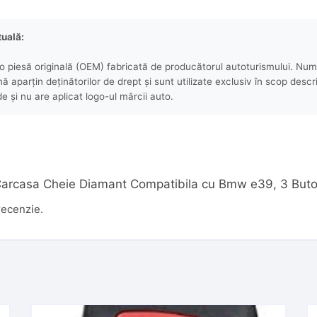
tuală:
 piesă originală (OEM) fabricată de producătorul autoturismului. Numel
aparțin deținătorilor de drept și sunt utilizate exclusiv în scop descri
e și nu are aplicat logo-ul mărcii auto.
u „Carcasa Cheie Diamant Compatibila cu Bmw e39, 3 But
recenzie.