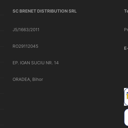
SC BRENET DISTRIBUTION SRL
T
J5/1663/2011
P
RO29112045
E
EP. IOAN SUCIU NR. 14
ORADEA, Bihor