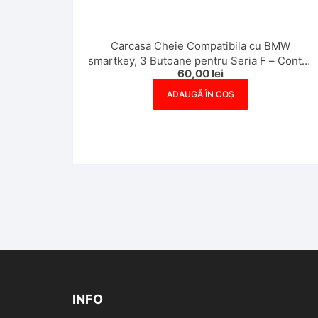
Carcasa Cheie Compatibila cu BMW
smartkey, 3 Butoane pentru Seria F – Contur
60,00
lei
Albastru
ADAUGĂ ÎN COȘ
INFO