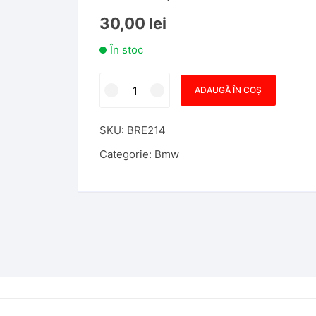
30,00
lei
În stoc
Cantitate
ADAUGĂ ÎN COȘ
Carcasa
Cheie
SKU:
BRE214
Diamant
Compatibila
Categorie:
Bmw
cu
Bmw
e39,
3
Butoane,
lamela
hu58