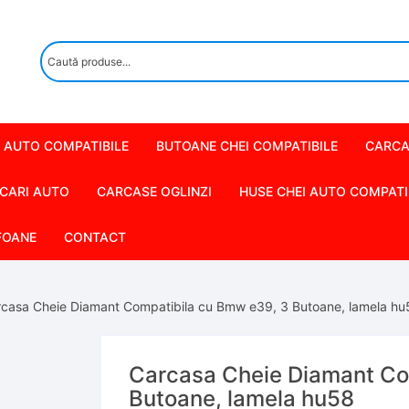
 AUTO COMPATIBILE
BUTOANE CHEI COMPATIBILE
CARCA
CARI AUTO
CARCASE OGLINZI
HUSE CHEI AUTO COMPATI
FOANE
CONTACT
rcasa Cheie Diamant Compatibila cu Bmw e39, 3 Butoane, lamela hu
Carcasa Cheie Diamant Co
Butoane, lamela hu58