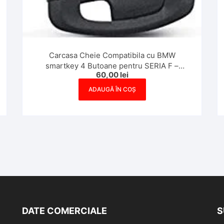
Carcasa Cheie Compatibila cu BMW
smartkey 4 Butoane pentru SERIA F –
60,00
lei
Contur Rosu
ADAUGĂ ÎN COȘ
DATE COMERCIALE
S