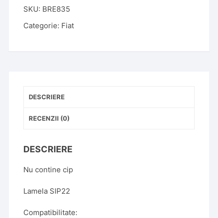
SKU:
BRE835
Fiat
Autoutilitara
Categorie:
Fiat
3
Butoane
Lamela
SIP22
DESCRIERE
RECENZII (0)
DESCRIERE
Nu contine cip
Lamela SIP22
Compatibilitate: