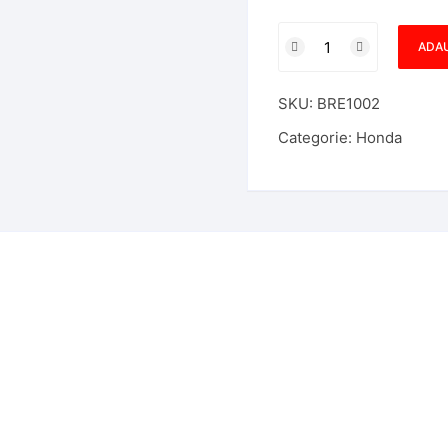
Cantitate
ADAU
Carcasa
Cheie
SKU:
BRE1002
Honda
Accord
Categorie:
Honda
3
Butoane