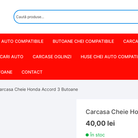
 AUTO COMPATIBILE
BUTOANE CHEI COMPATIBILE
CARCA
CARI AUTO
CARCASE OGLINZI
HUSE CHEI AUTO COMPATI
FOANE
CONTACT
arcasa Cheie Honda Accord 3 Butoane
Carcasa Cheie H
40,00
lei
În stoc