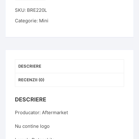
Cheie
SKU:
BRE220L
Mini
Cooper
Categorie:
Mini
2
butoane,
Aftermarket
DESCRIERE
RECENZII (0)
DESCRIERE
Producator: Aftermarket
Nu contine logo