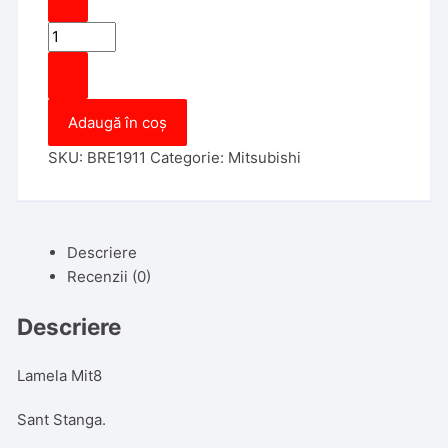
Cantitate
Carcasa
Cheie
Mitsubishi
Adaugă în coș
2
Butoane
SKU:
BRE1911
Categorie:
Mitsubishi
Descriere
Recenzii (0)
Descriere
Lamela Mit8
Sant Stanga.