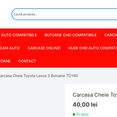
 AUTO COMPATIBILE
BUTOANE CHEI COMPATIBILE
CARCA
CARI AUTO
CARCASE OGLINZI
HUSE CHEI AUTO COMPATI
FOANE
CONTACT
arcasa Cheie Toyota Lexus 3 Butoane TOY40
Carcasa Cheie To
40,00
lei
În stoc