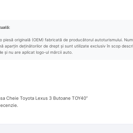
tuală:
 piesă originală (OEM) fabricată de producătorul autoturismului. Numel
aparțin deținătorilor de drept și sunt utilizate exclusiv în scop descri
e și nu are aplicat logo-ul mărcii auto.
rcasa Cheie Toyota Lexus 3 Butoane TOY40”
recenzie.