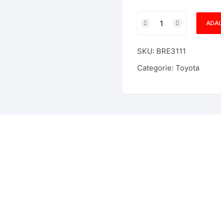
Cantitate
ADAU
Carcasa
Cheie
SKU:
BRE3111
Toyota
Lexus
Categorie:
Toyota
3
Butoane
TOY40