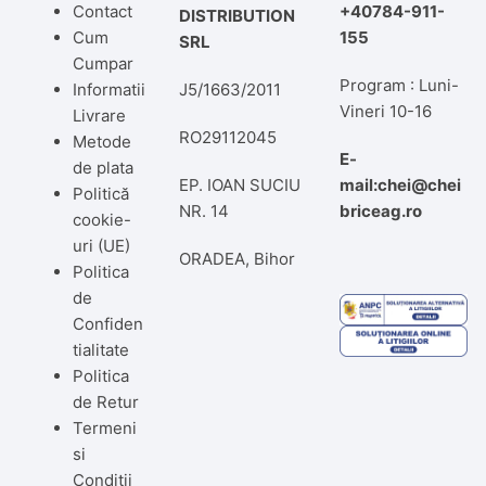
Contact
+40784-911-
DISTRIBUTION
Cum
155
SRL
Cumpar
Program : Luni-
Informatii
J5/1663/2011
Vineri 10-16
Livrare
RO29112045
Metode
E-
de plata
EP. IOAN SUCIU
mail:chei@chei
Politică
NR. 14
briceag.ro
cookie-
uri (UE)
ORADEA, Bihor
Politica
de
Confiden
tialitate
Politica
de Retur
Termeni
si
Conditii