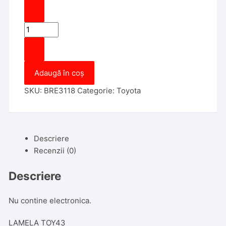
Cantitate
Carcasa
Cheie
Toyota
Adaugă în coș
RAV4
3
SKU:
BRE3118
Categorie:
Toyota
butoane
lamela
toy43
Descriere
Recenzii (0)
Descriere
Nu contine electronica.
LAMELA TOY43