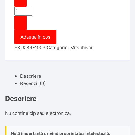
Cantitate
Carcasa
Mitsubishi
2
Adaugă în coș
Butoane
SKU:
BRE1903
Categorie:
Mitsubishi
Descriere
Recenzii (0)
Descriere
Nu contine cip sau electronica.
Notă importantă privind proprietatea intelectuală: