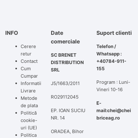
INFO
Date
Suport clienti
comerciale
Cerere
Telefon /
retur
Whatsapp :
SC BRENET
Contact
+40784-911-
DISTRIBUTION
Cum
155
SRL
Cumpar
Program : Luni-
Informatii
J5/1663/2011
Vineri 10-16
Livrare
RO29112045
Metode
E-
de plata
EP. IOAN SUCIU
mail:chei@chei
Politică
NR. 14
briceag.ro
cookie-
uri (UE)
ORADEA, Bihor
Politica